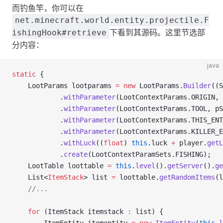
而钓鱼竿，你可以在
net.minecraft.world.entity.projectile.F
下看到其源码。这里节选部
ishingHook#retrieve
分内容：
java
static
 {
    LootParams lootparams 
=
 new
 LootParams.
Builder
((S
            .
withParameter
(LootContextParams.ORIGIN, 
            .
withParameter
(LootContextParams.TOOL, pS
            .
withParameter
(LootContextParams.THIS_ENT
            .
withParameter
(LootContextParams.KILLER_E
            .
withLuck
((
float
) 
this
.luck 
+
 player.
getL
            .
create
(LootContextParamSets.FISHING);
    LootTable loottable 
=
 this
.
level
().
getServer
().
ge
    List<
ItemStack
> list 
=
 loottable.
getRandomItems
(l
    //...
    for
 (ItemStack itemstack 
:
 list) {