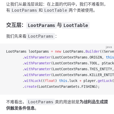
让我们从最浅层说起：在上面的代码中，我们不难看到，
有
和
两个类被使用。
LootParams
LootTable
交互层：
与
LootParams
LootTable
我们先来看
：
LootParams
java
LootParams lootparams 
=
 new
 LootParams.
Builder
((Serve
        .
withParameter
(LootContextParams.ORIGIN, 
this
        .
withParameter
(LootContextParams.TOOL, pStack
        .
withParameter
(LootContextParams.THIS_ENTITY,
        .
withParameter
(LootContextParams.KILLER_ENTIT
        .
withLuck
((
float
) 
this
.luck 
+
 player.
getLuck
(
        .
create
(LootContextParamSets.FISHING);
不难看出，
类的用途就是
为战利品生成提
LootParams
供触发条件信息
。