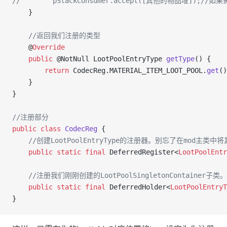
//        pStackConsumer.accept([其他的物品堆]);
    }
    //返回我们注册的类型
    @
Override
    public
 @NotNull LootPoolEntryType 
getType
() {
        return
 CodecReg.MATERIAL_ITEM_LOOT_POOL.
get
()
    }
}
//注册部分
public
 class
 CodecReg
 {
    //创建LootPoolEntryType的注册器。别忘了在mod主类中将其
    public
 static
 final
 DeferredRegister<
LootPoolEntr
    //注册我们刚刚创建的LootPoolSingletonContaine
    public
 static
 final
 DeferredHolder<
LootPoolEntryT
}