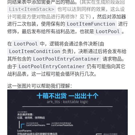
向结果表中添加需要产出的物品。
(其实在生成阶段返回
也可以达到同样的效果，这么设
List<ItemStack>
计可能是方便对物品进行再修饰？见下)
，然后对添加器
进行二次包装，使用保有的
进行
LootItemFunction
修饰，最后发布给所有战利品池，也就是
。
LootPool
在
中，逻辑将会通过条件决断(由
LootPool
负责)，决断通过后将会发布给
LootItemCondition
其所包含的
请求物品。
LootPoolEntryContainer
由于
仍有可能指向其它
LootPoolEntryContainer
战利品表，这一过程可能会循环执行几次。
这一张图片可以帮助我们理解：