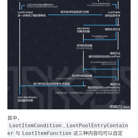
其中，
,
LootItemCondition
LootPoolEntryContain
与
这三种内容均可以自定
er
LootItemFunction