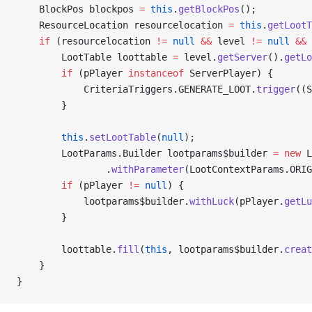
    BlockPos blockpos 
=
 this
.
getBlockPos
();
    ResourceLocation resourcelocation 
=
 this
.
getLootT
    if
 (resourcelocation 
!=
 null
 &&
 level 
!=
 null
 &&
 
        LootTable loottable 
=
 level.
getServer
().
getLo
        if
 (pPlayer 
instanceof
 ServerPlayer) {
            CriteriaTriggers.GENERATE_LOOT.
trigger
((S
        }
        this
.
setLootTable
(
null
);
        LootParams.Builder lootparams$builder 
=
 new
 L
                .
withParameter
(LootContextParams.ORIG
        if
 (pPlayer 
!=
 null
) {
            lootparams$builder.
withLuck
(pPlayer.
getLu
        }
        loottable.
fill
(
this
, lootparams$builder.
creat
    }
}