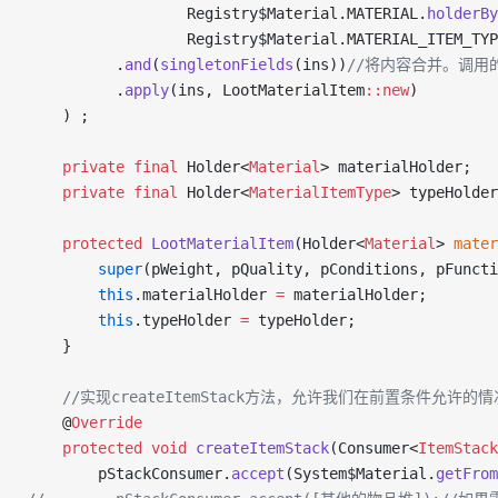
                  Registry$Material.MATERIAL.
holderBy
                  Registry$Material.MATERIAL_ITEM_TYP
          .
and
(
singletonFields
(ins))
//将内容合并。调
          .
apply
(ins, LootMaterialItem
::new
)
    ) ;
    private
 final
 Holder<
Material
> materialHolder;
    private
 final
 Holder<
MaterialItemType
> typeHolder
    protected
 LootMaterialItem
(Holder<
Material
> 
mater
        super
(pWeight, pQuality, pConditions, pFuncti
        this
.materialHolder 
=
 materialHolder;
        this
.typeHolder 
=
 typeHolder;
    }
    //实现createItemStack方法，允许我们在前置条件允
    @
Override
    protected
 void
 createItemStack
(Consumer<
ItemStack
        pStackConsumer.
accept
(System$Material.
getFrom