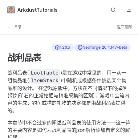
Skip to content
ArkdustTutorials
目录
返回顶部
1.20.x
Neoforge 20.4.147-beta
战利品表
战利品表(
)是在游戏中常见的，用于从一
LootTable
组物品堆(
)中随机或根据条件挑选某个物
ItemStack
品堆的设计。 在游戏原版中，方块在不同情况下的掉落
(例如矿石的正常挖掘与精准采集的区别)，游戏中宝箱内
容的生成，钓鱼或猫的礼物的决定都是由战利品表提供
的。
本章节中不会过多的阐述战利品表的使用方法——这一篇
的主要内容是如何为战利品表的json解析添加自定义的解
析器。