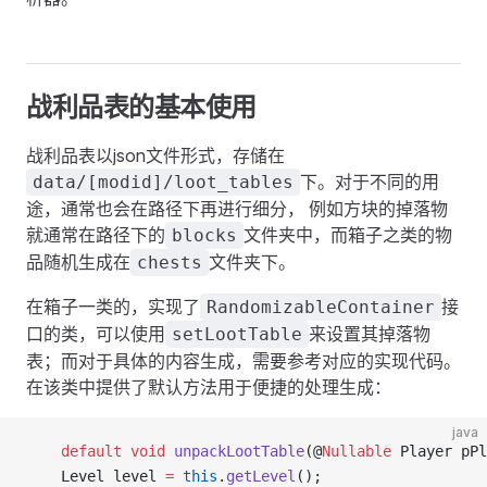
战利品表的基本使用
战利品表以json文件形式，存储在
下。对于不同的用
data/[modid]/loot_tables
途，通常也会在路径下再进行细分， 例如方块的掉落物
就通常在路径下的
文件夹中，而箱子之类的物
blocks
品随机生成在
文件夹下。
chests
在箱子一类的，实现了
接
RandomizableContainer
口的类，可以使用
来设置其掉落物
setLootTable
表；而对于具体的内容生成，需要参考对应的实现代码。
在该类中提供了默认方法用于便捷的处理生成：
java
    default
 void
 unpackLootTable
(@
Nullable
 Player pPl
    Level level 
=
 this
.
getLevel
();