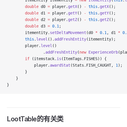
        ItemEntity itementity 
=
 new
 ItemEntity
(
this
.
l
        double
 d0 
=
 player.
getX
() 
-
 this
.
getX
();
        double
 d1 
=
 player.
getY
() 
-
 this
.
getY
();
        double
 d2 
=
 player.
getZ
() 
-
 this
.
getZ
();
        double
 d3 
=
 0.1
;
        itementity.
setDeltaMovement
(d0 
*
 0.1
, d1 
*
 0.
        this
.
level
().
addFreshEntity
(itementity);
        player.
level
()
                .
addFreshEntity
(
new
 ExperienceOrb
(pla
        if
 (itemstack.
is
(ItemTags.FISHES)) {
            player.
awardStat
(Stats.FISH_CAUGHT, 
1
);
        }
    }
}
LootTable的有关类